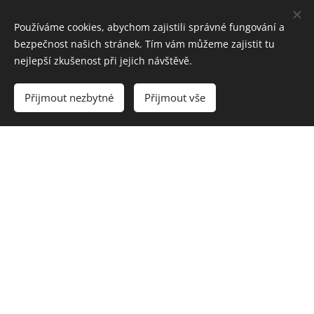
mostů
Používáme cookies, abychom zajistili správné fungování a
bezpečnost našich stránek. Tím vám můžeme zajistit tu
nejlepší zkušenost při jejich návštěvě.
MÁM ZÁJEM
Přijmout nezbytné
Přijmout vše
projektant pozemních komunikací
MÁM ZÁJEM
© 2025 F-PROJEKT-DOPPRAVNÍ STAVBY s.r.o.
Janáčkova 4642/5d, 796 01 Prostějov
IČ: 283 07 453
DIČ: CZ 283 07 453