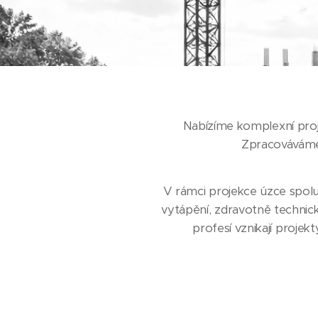
Nabízíme komplexní proj
Zpracováváme
V rámci projekce úzce spolu
vytápění, zdravotně technický
profesí vznikají projek