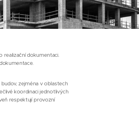
 realizační dokumentaci.
 dokumentace.
í budov, zejména v oblastech
ečlivé koordinaci jednotlivých
oveň respektují provozní