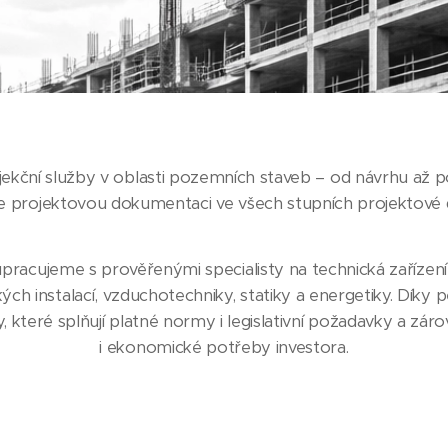
ekční služby v oblasti pozemních staveb – od návrhu až po
 projektovou dokumentaci ve všech stupních projektové
pracujeme s prověřenými specialisty na technická zařízen
ch instalací, vzduchotechniky, statiky a energetiky. Díky p
ty, které splňují platné normy i legislativní požadavky a zár
i ekonomické potřeby investora.