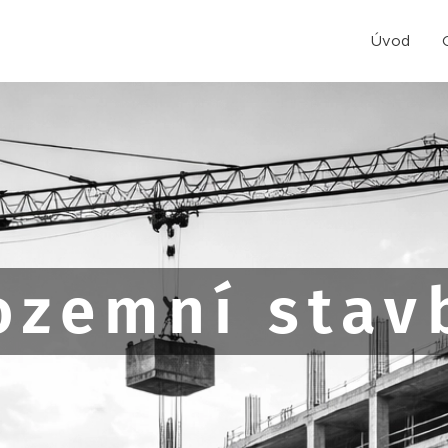
Úvod
ozemní stav