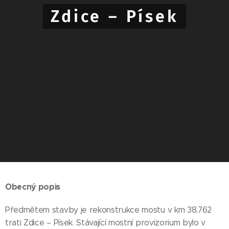
Zdice – Písek
Obecný popis
Předmětem stavby je rekonstrukce mostu v km 38,762
trati Zdice – Písek. Stávající mostní provizorium bylo v